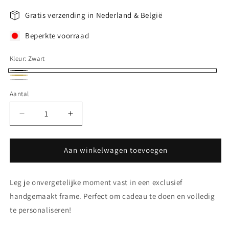
Gratis verzending in Nederland & België
Beperkte voorraad
Kleur:
Zwart
Zwart
Goud
Zilver
Aantal
Aantal
Aantal
verlagen
verhogen
voor
voor
New
New
Aan winkelwagen toevoegen
Born
Born
transparant
transparant
Leg je onvergetelijke moment vast in een exclusief
fotolijst
fotolijst
handgemaakt frame. Perfect om cadeau te doen en volledig
te personaliseren!