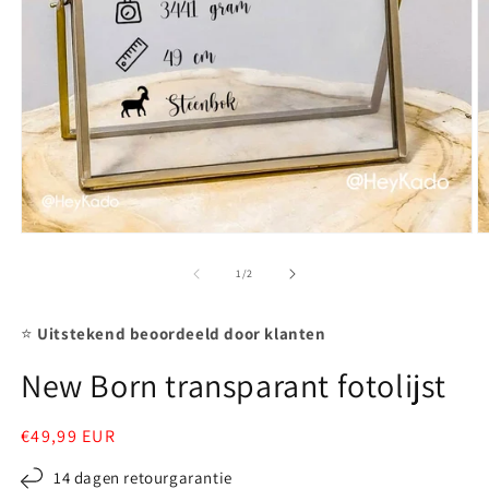
Media
M
1
2
openen
o
van
1
/
2
in
in
modaal
m
⭐
Uitstekend beoordeeld door klanten
New Born transparant fotolijst
Normale
€49,99 EUR
prijs
14 dagen retourgarantie